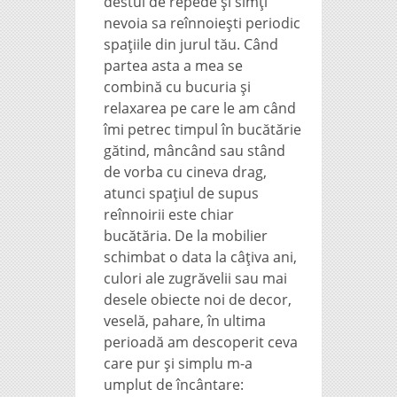
destul de repede și simți
nevoia sa reînnoiești periodic
spațiile din jurul tău. Când
partea asta a mea se
combină cu bucuria și
relaxarea pe care le am când
îmi petrec timpul în bucătărie
gătind, mâncând sau stând
de vorba cu cineva drag,
atunci spațiul de supus
reînnoirii este chiar
bucătăria. De la mobilier
schimbat o data la câțiva ani,
culori ale zugrăvelii sau mai
desele obiecte noi de decor,
veselă, pahare, în ultima
perioadă am descoperit ceva
care pur și simplu m-a
umplut de încântare: