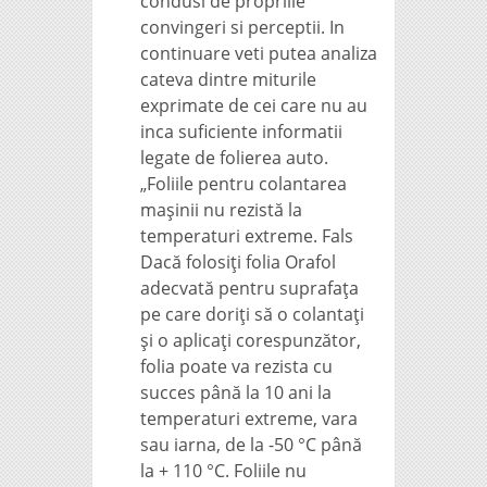
condusi de propriile
convingeri si perceptii. In
continuare veti putea analiza
cateva dintre miturile
exprimate de cei care nu au
inca suficiente informatii
legate de folierea auto.
„Foliile pentru colantarea
mașinii nu rezistă la
temperaturi extreme. Fals
Dacă folosiți folia Orafol
adecvată pentru suprafața
pe care doriți să o colantați
și o aplicați corespunzător,
folia poate va rezista cu
succes până la 10 ani la
temperaturi extreme, vara
sau iarna, de la -50 °C până
la + 110 °C. Foliile nu